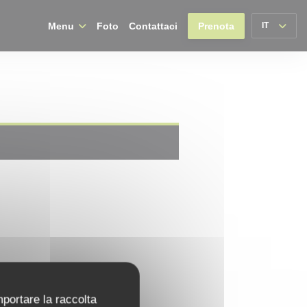
Menu
Foto
Contattaci
Prenota
IT
mportare la raccolta