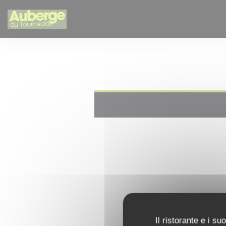
Personalizzazione delle tue scelte sui cookie
Il ristorante e i s